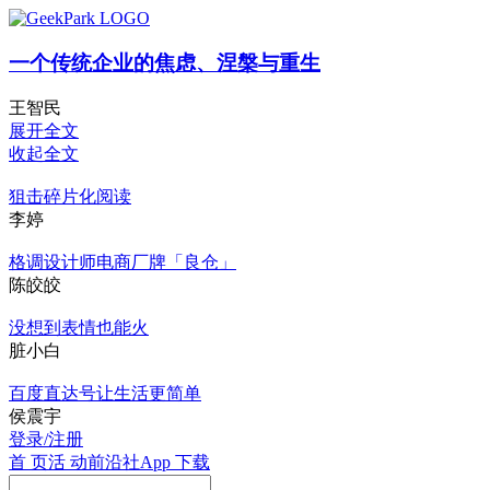
一个传统企业的焦虑、涅槃与重生
王智民
展开全文
收起全文
狙击碎片化阅读
李婷
格调设计师电商厂牌「良仓」
陈皎皎
没想到表情也能火
脏小白
百度直达号让生活更简单
侯震宇
登录/注册
首 页
活 动
前沿社
App 下载