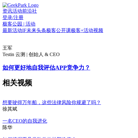
资讯
活动
前沿社
登录/注册
极客公园 | 活动
最新活动
IF
未来头条
极客公开课
极客+
活动视频
王军
Testin 云测 | 创始人 & CEO
如何更好地自我评估APP竞争力？
相关视频
想要驶得万年船，这些法律风险你规避了吗？
徐其斌
一名CEO的自我进化
陈华