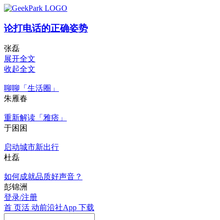
论打电话的正确姿势
张磊
展开全文
收起全文
聊聊「生活圈」
朱雁春
重新解读「雅痞」
于困困
启动城市新出行
杜磊
如何成就品质好声音？
彭锦洲
登录/注册
首 页
活 动
前沿社
App 下载