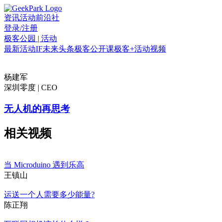
资讯
活动
前沿社
登录/注册
极客公园 | 活动
最新活动
IF
未来头条
极客公开课
极客+
活动视频
杨建军
深圳零度 | CEO
无人机的再思考
相关视频
当 Microduino 遇到乐高
王镇山
运送一个人需要多少能量?
陈正翔