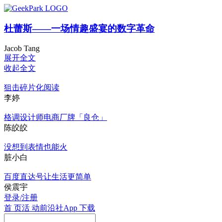
杜蕾斯——一场情趣盛宴的数字革命
Jacob Tang
展开全文
收起全文
狙击碎片化阅读
李婷
格调设计师电商厂牌「良仓」
陈皎皎
没想到表情也能火
脏小白
百度直达号让生活更简单
侯震宇
登录/注册
首 页
活 动
前沿社
App 下载