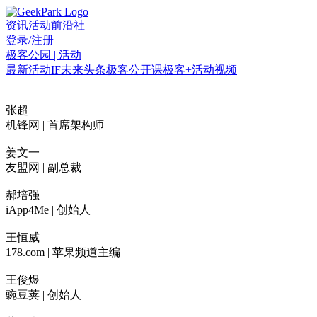
资讯
活动
前沿社
登录/注册
极客公园 | 活动
最新活动
IF
未来头条
极客公开课
极客+
活动视频
张超
机锋网 | 首席架构师
姜文一
友盟网 | 副总裁
郝培强
iApp4Me | 创始人
王恒威
178.com | 苹果频道主编
王俊煜
豌豆荚 | 创始人