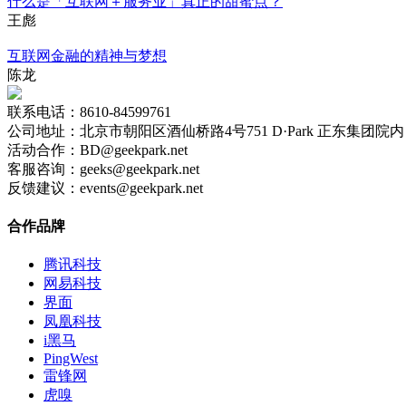
什么是「互联网＋服务业」真正的甜蜜点？
王彪
互联网金融的精神与梦想
陈龙
联系电话：8610-84599761
公司地址：北京市朝阳区酒仙桥路4号751 D·Park 正东集团院内 
活动合作：BD@geekpark.net
客服咨询：geeks@geekpark.net
反馈建议：events@geekpark.net
合作品牌
腾讯科技
网易科技
界面
凤凰科技
i黑马
PingWest
雷锋网
虎嗅