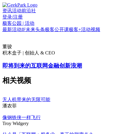
资讯
活动
前沿社
登录/注册
极客公园 | 活动
最新活动
IF
未来头条
极客公开课
极客+
活动视频
董骏
积木盒子 | 创始人 & CEO
即将到来的互联网金融创新浪潮
相关视频
无人机带来的无限可能
潘农菲
像钢铁侠一样飞行
Troy Widgery