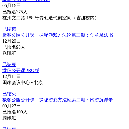
05月16日
已报名375人
杭州文二路 188 号青创迭代创空间（省团校内）
已结束
极客公园公开课・探秘游戏方法论第三期：创意魔法书
12月20日
已报名98人
腾讯汇
已结束
微信公开课PRO版
12月11日
国家会议中心 • 北京
已结束
极客公园公开课・探秘游戏方法论第二期：网游沉浮录
09月27日
已报名109人
腾讯汇