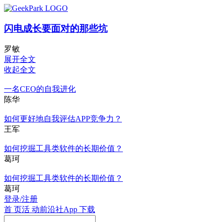
闪电成长要面对的那些坑
罗敏
展开全文
收起全文
一名CEO的自我进化
陈华
如何更好地自我评估APP竞争力？
王军
如何挖掘工具类软件的长期价值？
葛珂
如何挖掘工具类软件的长期价值？
葛珂
登录/注册
首 页
活 动
前沿社
App 下载