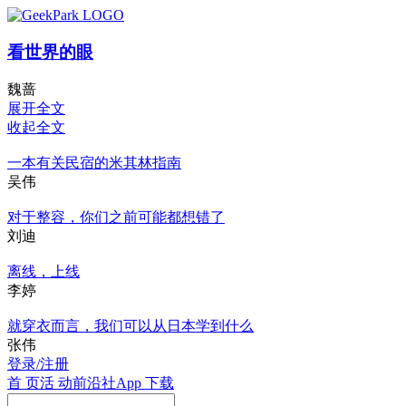
看世界的眼
魏蔷
展开全文
收起全文
一本有关民宿的米其林指南
吴伟
对于整容，你们之前可能都想错了
刘迪
离线，上线
李婷
就穿衣而言，我们可以从日本学到什么
张伟
登录/注册
首 页
活 动
前沿社
App 下载